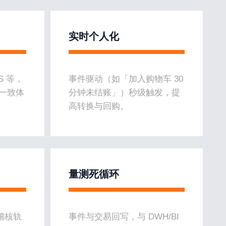
实时个人化
S 等，
事件驱动（如「加入购物车 30
道一致体
分钟未结账」）秒级触发，提
高转换与回购。
量测死循环
稽核轨
事件与交易回写，与 DWH/BI