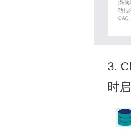
播/简
动化
CAC
3.
时