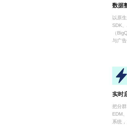
数据
以原生
SDK
（BigQ
与广告
实时
把分群
EDM
系统，