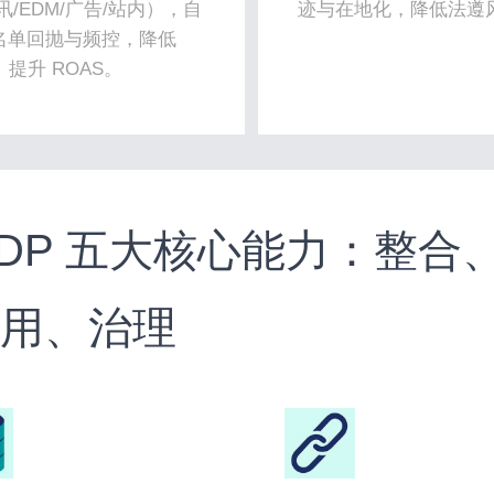
讯/EDM/广告/站内），自
迹与在地化，降低法遵
名单回抛与频控，降低
、提升 ROAS。
 CDP 五大核心能力：整
启用、治理