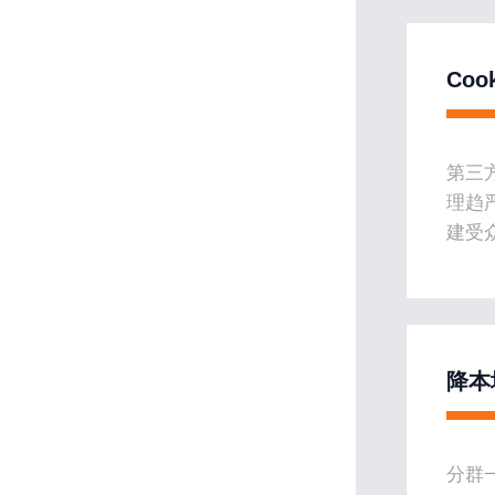
Coo
第三方
理趋
建受
降本
分群