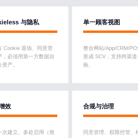
kieless 与隐私
单一顾客视图
 Cookie 退场、同意管
整合网站/App/CRM/PO
严，必须用第一方数据自
形成 SCV，支持跨渠
众资产。
验。
增效
合规与治理
一次建立、多处启用（推
同意管理、权限控管、