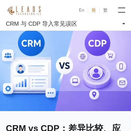
En
简
繁
CRM 与 CDP 导入常见误区
产品
服务
成功案例
新闻与活动
博客
关于凝新
CRM vs CDP：差异比较、应