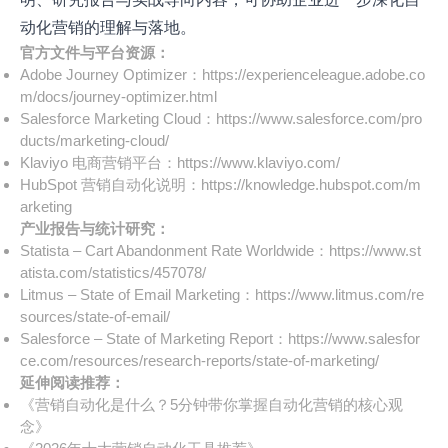
动化营销的理解与落地。
官方文件与平台资源：
Adobe Journey Optimizer：
https://experienceleague.adobe.co
m/docs/journey-optimizer.html
Salesforce Marketing Cloud：
https://www.salesforce.com/pro
ducts/marketing-cloud/
Klaviyo 电商营销平台：
https://www.klaviyo.com/
HubSpot 营销自动化说明：
https://knowledge.hubspot.com/m
arketing
产业报告与统计研究：
Statista – Cart Abandonment Rate Worldwide：
https://www.st
atista.com/statistics/457078/
Litmus – State of Email Marketing：
https://www.litmus.com/re
sources/state-of-email/
Salesforce – State of Marketing Report：
https://www.salesfor
ce.com/resources/research-reports/state-of-marketing/
延伸阅读推荐：
《营销自动化是什么？5分钟带你掌握自动化营销的核心观
念》