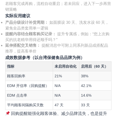
若顾客完成再购，流程自动重启；若未回应，进入下一步再营
销策略
实际应用建议
产品分级设计补货周期：
如面膜设 30 天、洗发水设 60 天，
避免全品类套用单一逻辑
提醒内容结合顾客购买记录：
提升专属感，例如：“您上次购
买的抗老精华用得还顺手吗？”
延伸搭配交叉销售：
提醒消息中可附上同系列新品或搭配品
推荐，提高客单价
成效数据参考（以台湾保健食品品牌为例）
指标
未启用自动化
启用后（60 天）
顾客回购率
21%
38%
EDM 开信率（回购提醒）
N/A
42.1%
EDM 点击率
N/A
14.6%
平均顾客间隔购买天数
47 天
33 天
回购提醒能强化顾客体验、减少品牌流失，也是提升