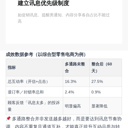
建立讯息优先级制度
如促销讯息、提醒类通知、内容分享各自占比不能过
高
成效数据参考（以综合型零售电商为例）
多通路未整
整合后（60
指标
合
天）
总互动率（开信+点击）
16.3%
27.5%
退订率／封锁率总和
2.4%
0.9%
顾客反馈「讯息太多」的投诉
明显偏高
显著降低
量
多通路整合并非发送越多越好，而是要达到讯息节奏协
调、内容不重复且通道互补，才能真正提升互动品质与转