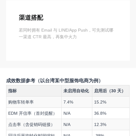
渠道搭配
若同时拥有 Email 与 LINE/App Push，可先测试哪
一渠道 CTR 最高，再集中火力
成效数据参考（以台湾某中型服饰电商为例）
指标
未启用自动化
启用后（30 天）
购物车转单率
7.4%
15.2%
EDM 开信率（首封提醒）
N/A
36.8%
点击率（含促销码链接）
N/A
12.3%
回访后平均转化时间缩短
N/A
-38%