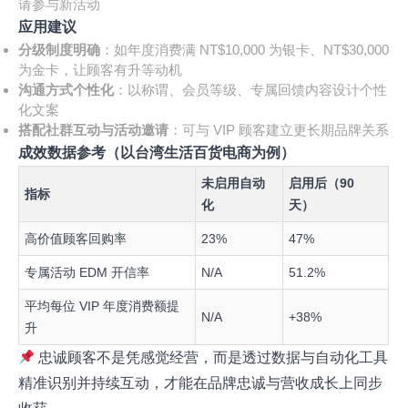
请参与新活动
应用建议
分级制度明确
：如年度消费满 NT$10,000 为银卡、NT$30,000
为金卡，让顾客有升等动机
沟通方式个性化
：以称谓、会员等级、专属回馈内容设计个性
化文案
搭配社群互动与活动邀请
：可与 VIP 顾客建立更长期品牌关系
成效数据参考（以台湾生活百货电商为例）
未启用自动
启用后（90
指标
化
天）
高价值顾客回购率
23%
47%
专属活动 EDM 开信率
N/A
51.2%
平均每位 VIP 年度消费额提
N/A
+38%
升
忠诚顾客不是凭感觉经营，而是透过数据与自动化工具
精准识别并持续互动，才能在品牌忠诚与营收成长上同步