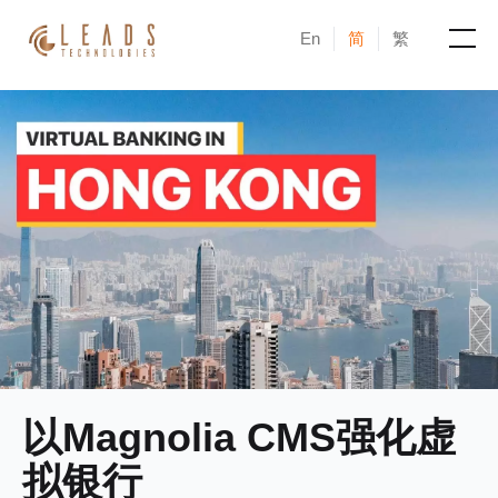
En
简
繁
产品
服务
成功案例
新闻与活动
博客
关于凝新
以Magnolia CMS强化虚
拟银行