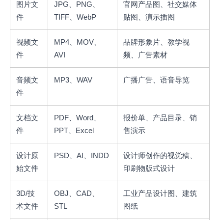
图片文
JPG、PNG、
官网产品图、社交媒体
件
TIFF、WebP
贴图、演示插图
视频文
MP4、MOV、
品牌形象片、教学视
件
AVI
频、广告素材
音频文
MP3、WAV
广播广告、语音导览
件
文档文
PDF、Word、
报价单、产品目录、销
件
PPT、Excel
售演示
设计原
PSD、AI、INDD
设计师创作的视觉稿、
始文件
印刷物版式设计
3D/技
OBJ、CAD、
工业产品设计图、建筑
术文件
STL
图纸