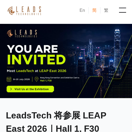
En
简
繁
产品
服务
成功案例
新闻与活动
博客
关于凝新
LeadsTech 将参展 LEAP
East 2026｜Hall 1, F30