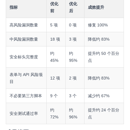
优化
优化
指标
成效提升
前
后
高风险漏洞数量
5 项
0 项
修复 100%
中风险漏洞数量
18 项
3 项
降低约 83%
约
约
提升约 50 个百分
安全标头完整度
45%
95%
点
表单与 API 风险项
12 项
2 项
降低约 83%
目
不必要第三方脚本
9 个
3 个
减少约 67%
约
约
提升约 24 个百分
安全测试通过率
72%
96%
点