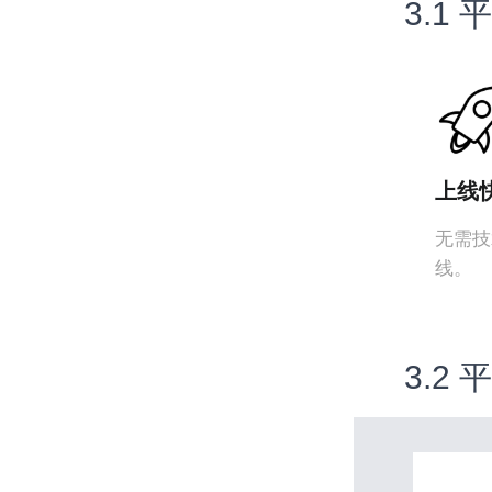
3.1
上线
无需技
线。
3.2