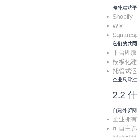
海外建站平
Shopify
Wix
Squares
它们的共
平台即
模板化
托管式
企业只需
2.2
自建外贸网
企业拥
可自主选