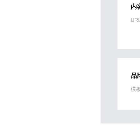
内
U
品
模