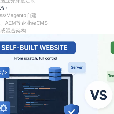
根据业务深度定制
包括：
ess/Magento自建
lia、AEM等企业级CMS
ess或混合架构