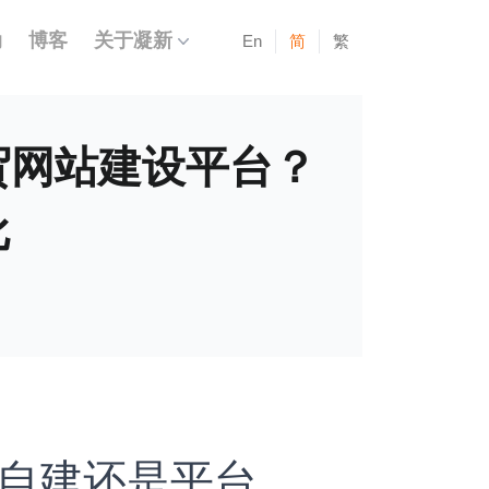
动
博客
关于凝新
En
简
繁
贸网站建设平台？
比
：自建还是平台