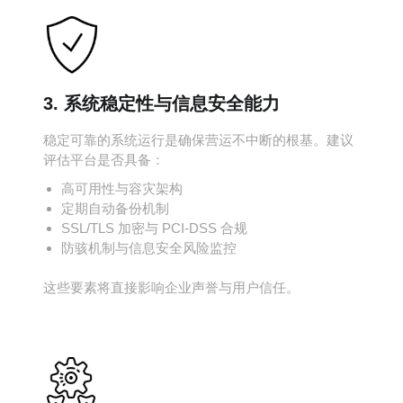
3. 系统稳定性与信息安全能力
稳定可靠的系统运行是确保营运不中断的根基。建议
评估平台是否具备：
高可用性与容灾架构
定期自动备份机制
SSL/TLS 加密与 PCI-DSS 合规
防骇机制与信息安全风险监控
这些要素将直接影响企业声誉与用户信任。