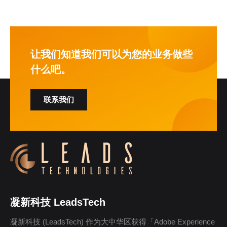
让我们知道我们可以为您的业务做些
什么吧。
联系我们
凝新科技 LeadsTech
凝新科技 (LeadsTech) 作为大中华区获得「Adobe Experience