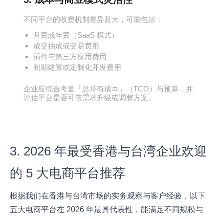
不同平台的收费机制差异甚大，可能包括：
月费或年费（SaaS 模式）
成交抽成或交易费用
插件与第三方应用费用
初期建置或定制化开发费用
企业应综合考量「总持有成本」（TCO）与预算，并
评估平台是否可依需求升级或调整方案。
3. 2026 年最受香港与台湾企业欢迎
的 5 大电商平台推荐
根据我们在香港与台湾市场的实务观察与客户经验，以下
五大电商平台在 2026 年最具代表性，能满足不同规模与