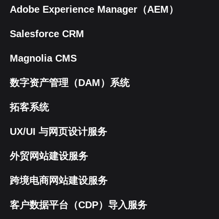
Adobe Experience Manager（AEM）
Salesforce CRM
Magnolia CMS
数字资产管理（DAM）系统
拓客系统
UX/UI 与网页设计服务
外贸网站建设服务
跨境电商网站建设服务
客户数据平台（CDP）导入服务