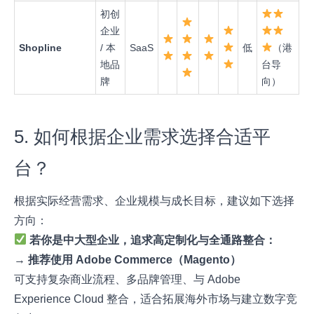
初创
企业
Shopline
/ 本
SaaS
低
（港
地品
台导
牌
向）
5. 如何根据企业需求选择合适平
台？
根据实际经营需求、企业规模与成长目标，建议如下选择
方向：
若你是中大型企业，追求高定制化与全通路整合：
→
推荐使用
Adobe Commerce
（Magento
）
可支持复杂商业流程、多品牌管理、与 Adobe
Experience Cloud 整合，适合拓展海外市场与建立数字竞