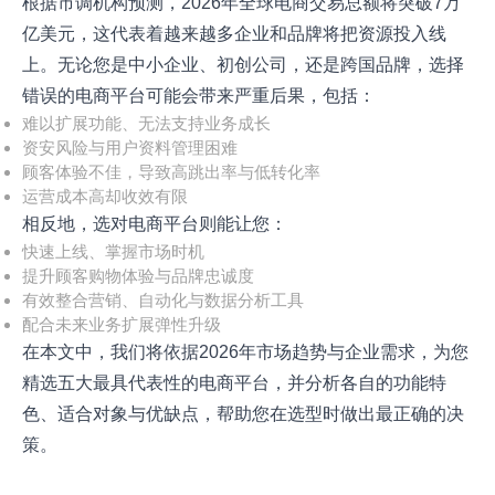
根据市调机构预测，2026年全球电商交易总额将突破7万
亿美元，这代表着越来越多企业和品牌将把资源投入线
上。无论您是中小企业、初创公司，还是跨国品牌，选择
错误的电商平台可能会带来严重后果，包括：
难以扩展功能、无法支持业务成长
资安风险与用户资料管理困难
顾客体验不佳，导致高跳出率与低转化率
运营成本高却收效有限
相反地，选对电商平台则能让您：
快速上线、掌握市场时机
提升顾客购物体验与品牌忠诚度
有效整合营销、自动化与数据分析工具
配合未来业务扩展弹性升级
在本文中，我们将依据2026年市场趋势与企业需求，为您
精选五大最具代表性的电商平台，并分析各自的功能特
色、适合对象与优缺点，帮助您在选型时做出最正确的决
策。