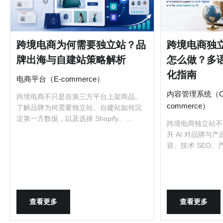
跨境电商为何需要独立站？品
跨境电商独立
牌出海与自建站策略解析
怎么做？多
化指南
电商平台（E-commerce）
内容管理系统（C
跨境电商不只是在第三方平台上架商品。
commerce）
了解品牌为何需要独立站、自建站如何沉
淀第一方数据，以及选择 Shopify、
跨境电商独立站不
Magento、Adobe Commerce 前应思考的
升 AI 对品牌与
运营与增长策略。
容、技术 SEO
GEO 优化策略。
查看更多
查看更多