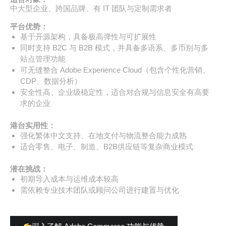
中大型企业、跨国品牌、有 IT 团队与定制需求者
平台优势：
基于开源架构，具备极高弹性与可扩展性
同时支持 B2C 与 B2B 模式，并具备多语系、多币别与多
站点管理功能
可无缝整合 Adobe Experience Cloud（包含个性化营销、
CDP、数据分析）
安全性高、企业级稳定性，适合对合规与信息安全有高要
求的企业
港台实用性：
强化繁体中文支持、在地支付与物流整合能力成熟
适合零售、电子、制造、B2B供应链等复杂商业模式
潜在挑战：
初期导入成本与运维成本较高
需依赖专业技术团队或顾问公司进行建置与优化