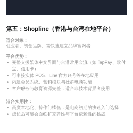
第五：Shopline（香港与台湾在地平台）
适合对象：
创业者、初创品牌、需快速建立品牌官网者
平台优势：
完整支援繁体中文界面与台港常用金流（如 TapPay、欧付
宝、信用卡）
可串接实体 POS、Line 官方账号等在地应用
内建会员系统、营销模块与社群电商功能
客户服务与教育资源完整，适合非技术背景者使用
港台实用性：
高度本地化、操作门槛低，是电商初期的快速入门选择
成长后可能会面临扩充弹性与平台依赖性的挑战