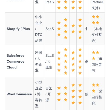
业
PaaS
Partner
支持）
中小
企业
Shopify / Plus
/
SaaS
中
（本地
DTC
支付整
品牌
合）
跨国
Salesforce
SaaS
/ 大
（偏
Commerce
/ 云
高
型企
国际导
Cloud
原生
业
向）
小型
企业
自架
（需
WooCommerce
/ 博
/ 开
低
自行整
客转
源
合）
型