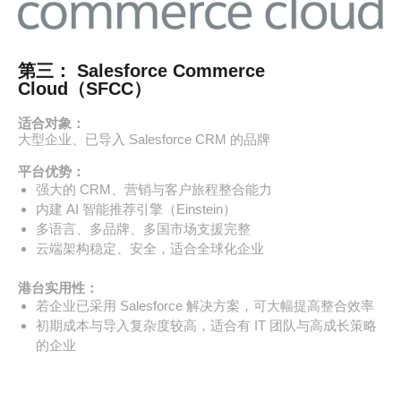
第三： Salesforce Commerce
Cloud（SFCC）
适合对象：
大型企业、已导入 Salesforce CRM 的品牌
平台优势：
强大的 CRM、营销与客户旅程整合能力
内建 AI 智能推荐引擎（Einstein）
多语言、多品牌、多国市场支援完整
云端架构稳定、安全，适合全球化企业
港台实用性：
若企业已采用 Salesforce 解决方案，可大幅提高整合效率
初期成本与导入复杂度较高，适合有 IT 团队与高成长策略
的企业