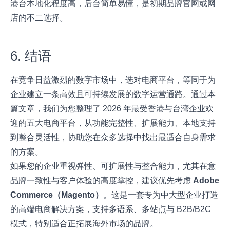
港台本地化程度高，后台简单易懂，是初期品牌官网或网
店的不二选择。
6. 结语
在竞争日益激烈的数字市场中，选对电商平台，等同于为
企业建立一条高效且可持续发展的数字运营通路。通过本
篇文章，我们为您整理了 2026 年最受香港与台湾企业欢
迎的五大电商平台，从功能完整性、扩展能力、本地支持
到整合灵活性，协助您在众多选择中找出最适合自身需求
的方案。
如果您的企业重视弹性、可扩展性与整合能力，尤其在意
品牌一致性与客户体验的高度掌控，建议优先考虑
Adobe
Commerce
（
Magento
）
。这是一套专为中大型企业打造
的高端电商解决方案，支持多语系、多站点与 B2B/B2C
模式，特别适合正拓展海外市场的品牌。